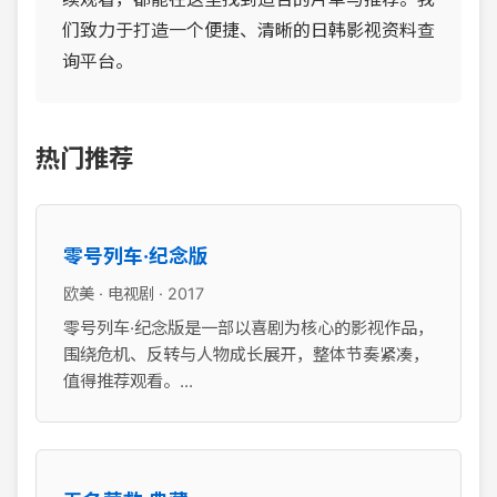
们致力于打造一个便捷、清晰的日韩影视资料查
询平台。
热门推荐
零号列车·纪念版
欧美 · 电视剧 · 2017
零号列车·纪念版是一部以喜剧为核心的影视作品，
围绕危机、反转与人物成长展开，整体节奏紧凑，
值得推荐观看。...