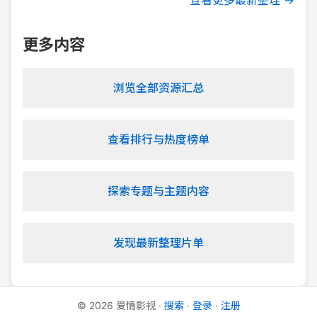
查看更多最新整理 →
更多内容
浏览全部资源汇总
查看排行与热度榜单
探索专题与主题内容
发现最新整理片单
©
2026
爱情影视
·
搜索
·
登录
·
注册