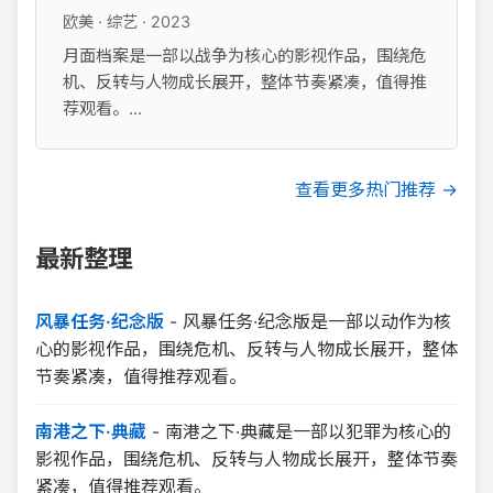
欧美 · 综艺 · 2023
月面档案是一部以战争为核心的影视作品，围绕危
机、反转与人物成长展开，整体节奏紧凑，值得推
荐观看。...
查看更多热门推荐 →
最新整理
风暴任务·纪念版
-
风暴任务·纪念版是一部以动作为核
心的影视作品，围绕危机、反转与人物成长展开，整体
节奏紧凑，值得推荐观看。
南港之下·典藏
-
南港之下·典藏是一部以犯罪为核心的
影视作品，围绕危机、反转与人物成长展开，整体节奏
紧凑，值得推荐观看。