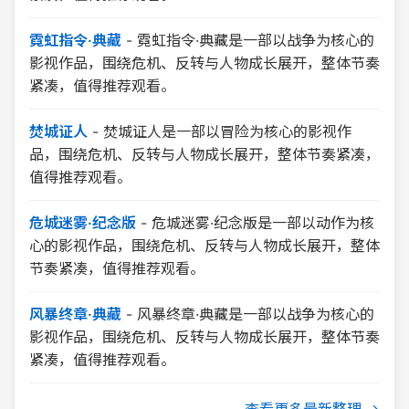
霓虹指令·典藏
-
霓虹指令·典藏是一部以战争为核心的
影视作品，围绕危机、反转与人物成长展开，整体节奏
紧凑，值得推荐观看。
焚城证人
-
焚城证人是一部以冒险为核心的影视作
品，围绕危机、反转与人物成长展开，整体节奏紧凑，
值得推荐观看。
危城迷雾·纪念版
-
危城迷雾·纪念版是一部以动作为核
心的影视作品，围绕危机、反转与人物成长展开，整体
节奏紧凑，值得推荐观看。
风暴终章·典藏
-
风暴终章·典藏是一部以战争为核心的
影视作品，围绕危机、反转与人物成长展开，整体节奏
紧凑，值得推荐观看。