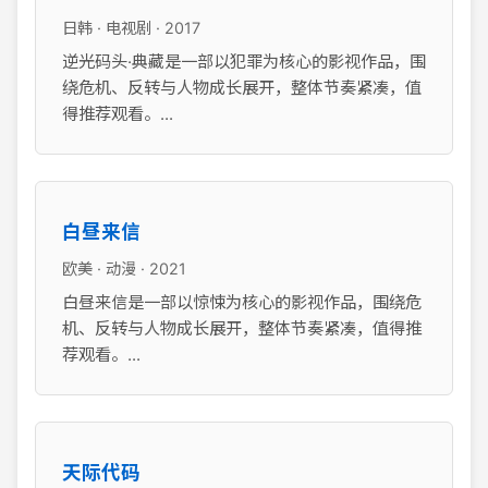
日韩 · 电视剧 · 2017
逆光码头·典藏是一部以犯罪为核心的影视作品，围
绕危机、反转与人物成长展开，整体节奏紧凑，值
得推荐观看。...
白昼来信
欧美 · 动漫 · 2021
白昼来信是一部以惊悚为核心的影视作品，围绕危
机、反转与人物成长展开，整体节奏紧凑，值得推
荐观看。...
天际代码