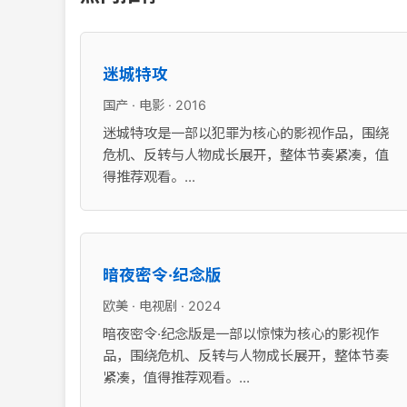
迷城特攻
国产 · 电影 · 2016
迷城特攻是一部以犯罪为核心的影视作品，围绕
危机、反转与人物成长展开，整体节奏紧凑，值
得推荐观看。...
暗夜密令·纪念版
欧美 · 电视剧 · 2024
暗夜密令·纪念版是一部以惊悚为核心的影视作
品，围绕危机、反转与人物成长展开，整体节奏
紧凑，值得推荐观看。...