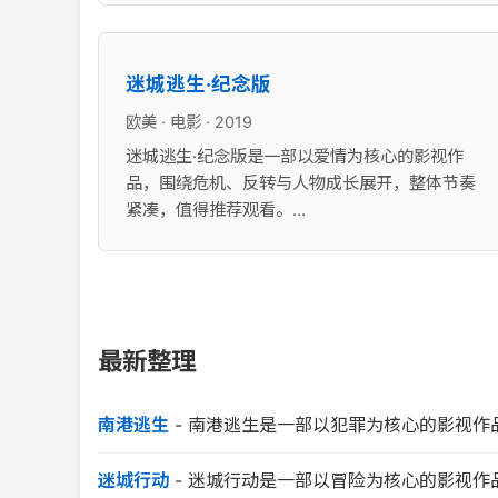
迷城逃生·纪念版
欧美 · 电影 · 2019
迷城逃生·纪念版是一部以爱情为核心的影视作
品，围绕危机、反转与人物成长展开，整体节奏
紧凑，值得推荐观看。...
最新整理
南港逃生
-
南港逃生是一部以犯罪为核心的影视作
迷城行动
-
迷城行动是一部以冒险为核心的影视作