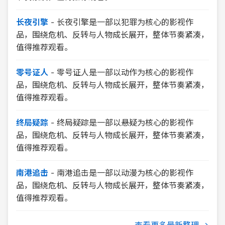
长夜引擎
-
长夜引擎是一部以犯罪为核心的影视作
品，围绕危机、反转与人物成长展开，整体节奏紧凑，
值得推荐观看。
零号证人
-
零号证人是一部以动作为核心的影视作
品，围绕危机、反转与人物成长展开，整体节奏紧凑，
值得推荐观看。
终局疑踪
-
终局疑踪是一部以悬疑为核心的影视作
品，围绕危机、反转与人物成长展开，整体节奏紧凑，
值得推荐观看。
南港追击
-
南港追击是一部以动漫为核心的影视作
品，围绕危机、反转与人物成长展开，整体节奏紧凑，
值得推荐观看。