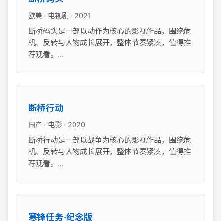
欧美 · 电视剧 · 2021
断桥码头是一部以动作为核心的影视作品，围绕危
机、反转与人物成长展开，整体节奏紧凑，值得推
荐观看。...
断桥行动
国产 · 电影 · 2020
断桥行动是一部以战争为核心的影视作品，围绕危
机、反转与人物成长展开，整体节奏紧凑，值得推
荐观看。...
寒锋任务·纪念版