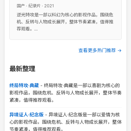
国产 · 纪录片 · 2021
逆光特攻是一部以科幻为核心的影视作品，围绕危
机、反转与人物成长展开，整体节奏紧凑，值得推
荐观看。...
查看更多热门推荐 →
最新整理
终局特攻·典藏
-
终局特攻·典藏是一部以喜剧为核心的
影视作品，围绕危机、反转与人物成长展开，整体节奏
紧凑，值得推荐观看。
异境证人·纪念版
-
异境证人·纪念版是一部以爱情为核
心的影视作品，围绕危机、反转与人物成长展开，整体
节奏紧凑，值得推荐观看。