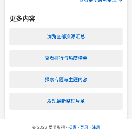
查看更多最新整理 →
更多内容
浏览全部资源汇总
查看排行与热度榜单
探索专题与主题内容
发现最新整理片单
©
2026
爱情影视
·
搜索
·
登录
·
注册