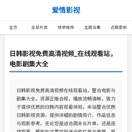
爱情影视
主页
全部片库
榜单推荐
主题合集
近期更新
日韩影视免费高清视频_在线观看站，
电影剧集大全
日韩影视免费高清视频在线观看站，整合电影与
剧集大全。资源正版合规，播放流畅清晰，致力
于提供优质的日韩内容观看体验。本站整合优质
日韩影视资源，提供详细的剧情简介、作品信息
与观影参考。无论您是适合周末长片单，还是连
续观看，都能在这里找到适合的片单与推荐。我