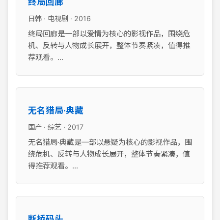
终局回廊
日韩 · 电视剧 · 2016
终局回廊是一部以爱情为核心的影视作品，围绕危
机、反转与人物成长展开，整体节奏紧凑，值得推
荐观看。...
无名猎局·典藏
国产 · 综艺 · 2017
无名猎局·典藏是一部以悬疑为核心的影视作品，围
绕危机、反转与人物成长展开，整体节奏紧凑，值
得推荐观看。...
断桥码头