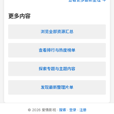
查看更多最新整理 →
更多内容
浏览全部资源汇总
查看排行与热度榜单
探索专题与主题内容
发现最新整理片单
©
2026
爱情影视
·
搜索
·
登录
·
注册