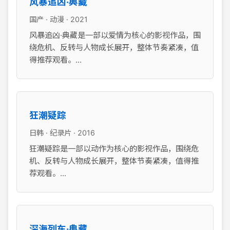
风暴追凶·典藏
国产 · 动漫 · 2021
风暴追凶·典藏是一部以爱情为核心的影视作品，围
绕危机、反转与人物成长展开，整体节奏紧凑，值
得推荐观看。...
狂潮疑踪
日韩 · 纪录片 · 2016
狂潮疑踪是一部以动作为核心的影视作品，围绕危
机、反转与人物成长展开，整体节奏紧凑，值得推
荐观看。...
深海列车·典藏