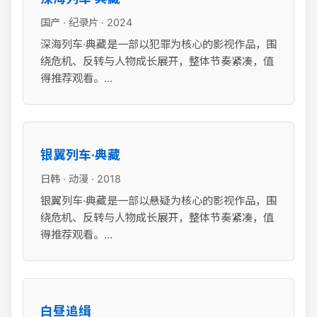
国产 · 纪录片 · 2024
深海列车·典藏是一部以犯罪为核心的影视作品，围
绕危机、反转与人物成长展开，整体节奏紧凑，值
得推荐观看。...
银翼列车·典藏
日韩 · 动漫 · 2018
银翼列车·典藏是一部以悬疑为核心的影视作品，围
绕危机、反转与人物成长展开，整体节奏紧凑，值
得推荐观看。...
白昼追缉