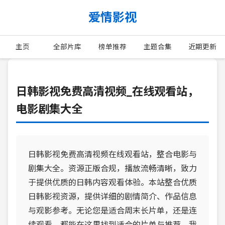
爱情影视
主页
全部片库
榜单推荐
主题合集
近期更新
日韩影视免费高清视频_在线观看站，
电影剧集大全
日韩影视免费高清视频在线观看站，整合电影与
剧集大全。资源正版合规，播放流畅清晰，致力
于提供优质的日韩内容观看体验。本站整合优质
日韩影视资源，提供详细的剧情简介、作品信息
与观影参考。无论您是适合周末长片单，还是连
续观看，都能在这里找到适合的片单与推荐。我