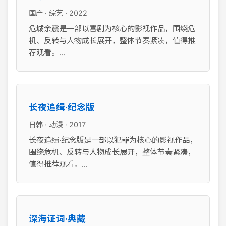
国产 · 综艺 · 2022
危城余震是一部以喜剧为核心的影视作品，围绕危
机、反转与人物成长展开，整体节奏紧凑，值得推
荐观看。...
长夜追缉·纪念版
日韩 · 动漫 · 2017
长夜追缉·纪念版是一部以犯罪为核心的影视作品，
围绕危机、反转与人物成长展开，整体节奏紧凑，
值得推荐观看。...
深海证词·典藏