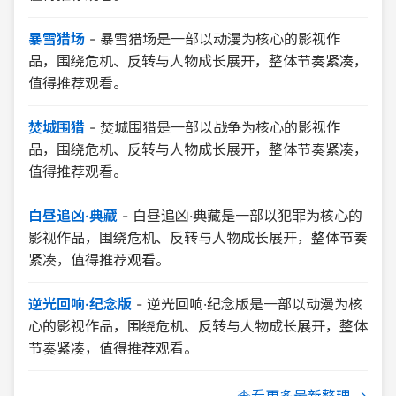
暴雪猎场
-
暴雪猎场是一部以动漫为核心的影视作
品，围绕危机、反转与人物成长展开，整体节奏紧凑，
值得推荐观看。
焚城围猎
-
焚城围猎是一部以战争为核心的影视作
品，围绕危机、反转与人物成长展开，整体节奏紧凑，
值得推荐观看。
白昼追凶·典藏
-
白昼追凶·典藏是一部以犯罪为核心的
影视作品，围绕危机、反转与人物成长展开，整体节奏
紧凑，值得推荐观看。
逆光回响·纪念版
-
逆光回响·纪念版是一部以动漫为核
心的影视作品，围绕危机、反转与人物成长展开，整体
节奏紧凑，值得推荐观看。