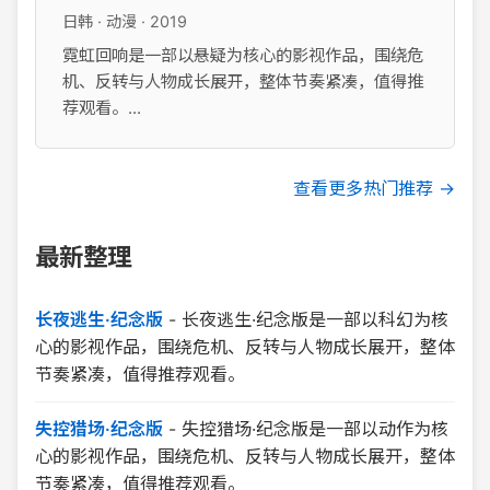
日韩 · 动漫 · 2019
霓虹回响是一部以悬疑为核心的影视作品，围绕危
机、反转与人物成长展开，整体节奏紧凑，值得推
荐观看。...
查看更多热门推荐 →
最新整理
长夜逃生·纪念版
-
长夜逃生·纪念版是一部以科幻为核
心的影视作品，围绕危机、反转与人物成长展开，整体
节奏紧凑，值得推荐观看。
失控猎场·纪念版
-
失控猎场·纪念版是一部以动作为核
心的影视作品，围绕危机、反转与人物成长展开，整体
节奏紧凑，值得推荐观看。