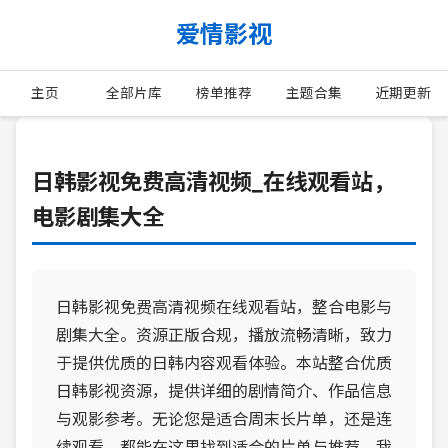
爱情影视
主页
全部片库
榜单推荐
主题合集
近期更新
日韩影视免费高清视频_在线观看站，
电影剧集大全
日韩影视免费高清视频在线观看站，整合电影与
剧集大全。资源正版合规，播放流畅清晰，致力
于提供优质的日韩内容观看体验。本站整合优质
日韩影视资源，提供详细的剧情简介、作品信息
与观影参考。无论您是适合周末长片单，还是连
续观看，都能在这里找到适合的片单与推荐。我