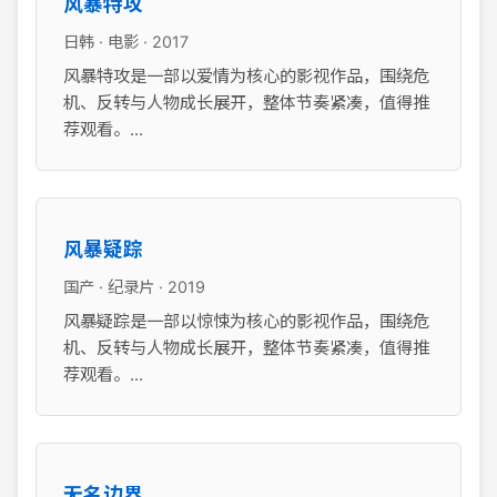
风暴特攻
日韩 · 电影 · 2017
风暴特攻是一部以爱情为核心的影视作品，围绕危
机、反转与人物成长展开，整体节奏紧凑，值得推
荐观看。...
风暴疑踪
国产 · 纪录片 · 2019
风暴疑踪是一部以惊悚为核心的影视作品，围绕危
机、反转与人物成长展开，整体节奏紧凑，值得推
荐观看。...
无名边界