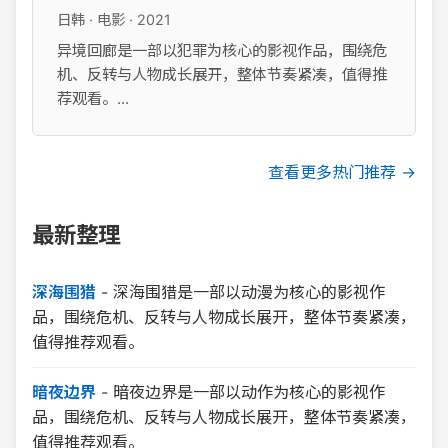
日韩 · 电影 · 2021
异境回廊是一部以犯罪为核心的影视作品，围绕危
机、反转与人物成长展开，整体节奏紧凑，值得推
荐观看。...
查看更多热门推荐 →
最新整理
深海围猎
-
深海围猎是一部以动漫为核心的影视作
品，围绕危机、反转与人物成长展开，整体节奏紧凑，
值得推荐观看。
暗夜边界
-
暗夜边界是一部以动作为核心的影视作
品，围绕危机、反转与人物成长展开，整体节奏紧凑，
值得推荐观看。