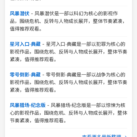
风暴潜伏
-
风暴潜伏是一部以科幻为核心的影视作
品，围绕危机、反转与人物成长展开，整体节奏紧凑，
值得推荐观看。
星河入口·典藏
-
星河入口·典藏是一部以犯罪为核心的
影视作品，围绕危机、反转与人物成长展开，整体节奏
紧凑，值得推荐观看。
零号倒影·典藏
-
零号倒影·典藏是一部以战争为核心的
影视作品，围绕危机、反转与人物成长展开，整体节奏
紧凑，值得推荐观看。
风暴猎场·纪念版
-
风暴猎场·纪念版是一部以惊悚为核
心的影视作品，围绕危机、反转与人物成长展开，整体
节奏紧凑，值得推荐观看。