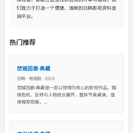
们致力于打造一个便捷、清晰的日韩影视资料查
询平台。
热门推荐
焚城回廊·典藏
日韩 · 电视剧 · 2015
焚城回廊·典藏是一部以惊悚为核心的影视作品，围
绕危机、反转与人物成长展开，整体节奏紧凑，值
得推荐观看。...