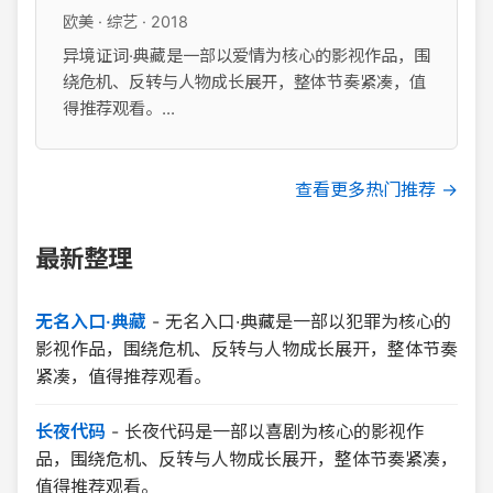
欧美 · 综艺 · 2018
异境证词·典藏是一部以爱情为核心的影视作品，围
绕危机、反转与人物成长展开，整体节奏紧凑，值
得推荐观看。...
查看更多热门推荐 →
最新整理
无名入口·典藏
-
无名入口·典藏是一部以犯罪为核心的
影视作品，围绕危机、反转与人物成长展开，整体节奏
紧凑，值得推荐观看。
长夜代码
-
长夜代码是一部以喜剧为核心的影视作
品，围绕危机、反转与人物成长展开，整体节奏紧凑，
值得推荐观看。