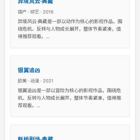
异境风云·典藏
国产 · 综艺 · 2016
异境风云·典藏是一部以动作为核心的影视作品，围
绕危机、反转与人物成长展开，整体节奏紧凑，值
得推荐观看。...
银翼追凶
欧美 · 动漫 · 2021
银翼追凶是一部以冒险为核心的影视作品，围绕危
机、反转与人物成长展开，整体节奏紧凑，值得推
荐观看。...
断桥剧场·典藏