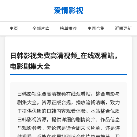
爱情影视
主页
全部片库
榜单推荐
主题合集
近期更新
日韩影视免费高清视频_在线观看站，
电影剧集大全
日韩影视免费高清视频在线观看站，整合电影与
剧集大全。资源正版合规，播放流畅清晰，致力
于提供优质的日韩内容观看体验。本站整合优质
日韩影视资源，提供详细的剧情简介、作品信息
与观影参考。无论您是适合周末长片单，还是连
续观看，都能在这里找到适合的片单与推荐。我