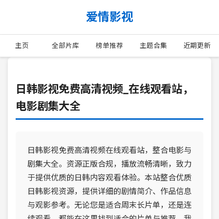
爱情影视
主页
全部片库
榜单推荐
主题合集
近期更新
日韩影视免费高清视频_在线观看站，
电影剧集大全
日韩影视免费高清视频在线观看站，整合电影与
剧集大全。资源正版合规，播放流畅清晰，致力
于提供优质的日韩内容观看体验。本站整合优质
日韩影视资源，提供详细的剧情简介、作品信息
与观影参考。无论您是适合周末长片单，还是连
续观看，都能在这里找到适合的片单与推荐。我