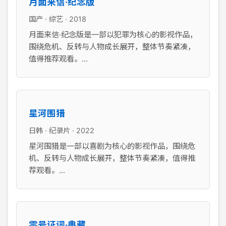
月面来信·纪念版
国产 · 综艺 · 2018
月面来信·纪念版是一部以犯罪为核心的影视作品，
围绕危机、反转与人物成长展开，整体节奏紧凑，
值得推荐观看。...
星河围猎
日韩 · 纪录片 · 2022
星河围猎是一部以喜剧为核心的影视作品，围绕危
机、反转与人物成长展开，整体节奏紧凑，值得推
荐观看。...
零号证词·典藏