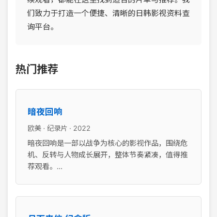
们致力于打造一个便捷、清晰的日韩影视资料查
询平台。
热门推荐
暗夜回响
欧美 · 纪录片 · 2022
暗夜回响是一部以战争为核心的影视作品，围绕危
机、反转与人物成长展开，整体节奏紧凑，值得推
荐观看。...