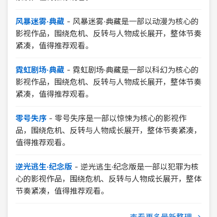
风暴迷雾·典藏
-
风暴迷雾·典藏是一部以动漫为核心的
影视作品，围绕危机、反转与人物成长展开，整体节奏
紧凑，值得推荐观看。
霓虹剧场·典藏
-
霓虹剧场·典藏是一部以科幻为核心的
影视作品，围绕危机、反转与人物成长展开，整体节奏
紧凑，值得推荐观看。
零号失序
-
零号失序是一部以惊悚为核心的影视作
品，围绕危机、反转与人物成长展开，整体节奏紧凑，
值得推荐观看。
逆光逃生·纪念版
-
逆光逃生·纪念版是一部以犯罪为核
心的影视作品，围绕危机、反转与人物成长展开，整体
节奏紧凑，值得推荐观看。