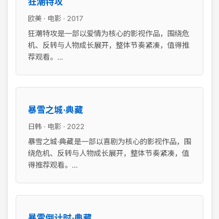
狂潮特攻
欧美 · 电影 · 2017
狂潮特攻是一部以爱情为核心的影视作品，围绕危
机、反转与人物成长展开，整体节奏紧凑，值得推
荐观看。...
暴雪之城·典藏
日韩 · 电影 · 2022
暴雪之城·典藏是一部以喜剧为核心的影视作品，围
绕危机、反转与人物成长展开，整体节奏紧凑，值
得推荐观看。...
暴雪倒计时·典藏