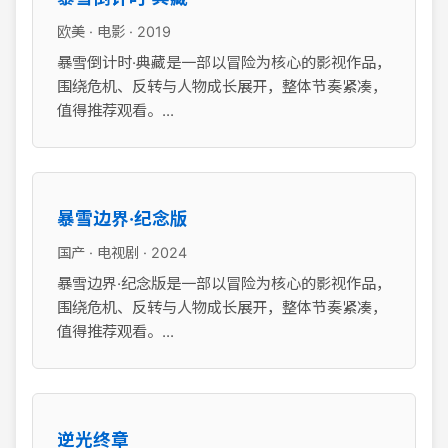
欧美 · 电影 · 2019
暴雪倒计时·典藏是一部以冒险为核心的影视作品，
围绕危机、反转与人物成长展开，整体节奏紧凑，
值得推荐观看。...
暴雪边界·纪念版
国产 · 电视剧 · 2024
暴雪边界·纪念版是一部以冒险为核心的影视作品，
围绕危机、反转与人物成长展开，整体节奏紧凑，
值得推荐观看。...
逆光终章