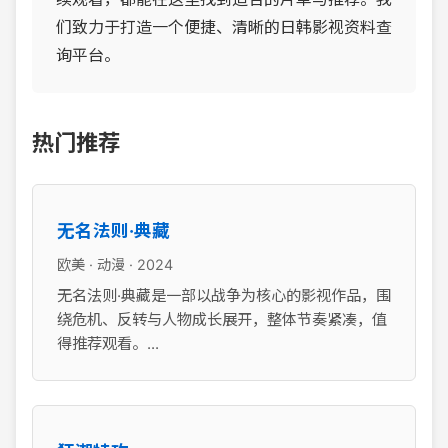
们致力于打造一个便捷、清晰的日韩影视资料查
询平台。
热门推荐
无名法则·典藏
欧美 · 动漫 · 2024
无名法则·典藏是一部以战争为核心的影视作品，围
绕危机、反转与人物成长展开，整体节奏紧凑，值
得推荐观看。...