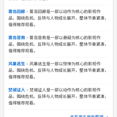
雾岛回廊
-
雾岛回廊是一部以动作为核心的影视作
品，围绕危机、反转与人物成长展开，整体节奏紧凑，
值得推荐观看。
雾岛营救
-
雾岛营救是一部以悬疑为核心的影视作
品，围绕危机、反转与人物成长展开，整体节奏紧凑，
值得推荐观看。
风暴逃生
-
风暴逃生是一部以惊悚为核心的影视作
品，围绕危机、反转与人物成长展开，整体节奏紧凑，
值得推荐观看。
焚城证人
-
焚城证人是一部以动作为核心的影视作
品，围绕危机、反转与人物成长展开，整体节奏紧凑，
值得推荐观看。