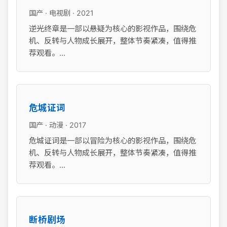
国产 · 电视剧 · 2021
逆光终章是一部以悬疑为核心的影视作品，围绕危
机、反转与人物成长展开，整体节奏紧凑，值得推
荐观看。...
危城证词
国产 · 动漫 · 2017
危城证词是一部以冒险为核心的影视作品，围绕危
机、反转与人物成长展开，整体节奏紧凑，值得推
荐观看。...
断桥剧场