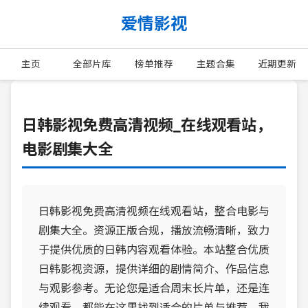
爱情影视
主页
全部片库
榜单推荐
主题合集
近期更新
日韩影视免费高清视频_在线观看站，
电影剧集大全
日韩影视免费高清视频在线观看站，整合电影与
剧集大全。资源正版合规，播放流畅清晰，致力
于提供优质的日韩内容观看体验。本站整合优质
日韩影视资源，提供详细的剧情简介、作品信息
与观影参考。无论您是适合周末长片单，还是连
续观看，都能在这里找到适合的片单与推荐。我