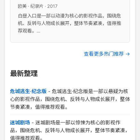
欧美 · 纪录片 · 2017
白昼入口是一部以动漫为核心的影视作品，围绕危
机、反转与人物成长展开，整体节奏紧凑，值得推
荐观看。...
查看更多热门推荐 →
最新整理
危城逃生·纪念版
-
危城逃生·纪念版是一部以悬疑为核
心的影视作品，围绕危机、反转与人物成长展开，整体
节奏紧凑，值得推荐观看。
迷城剧场
-
迷城剧场是一部以惊悚为核心的影视作
品，围绕危机、反转与人物成长展开，整体节奏紧凑，
值得推荐观看。