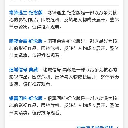
寒锋逃生·纪念版
-
寒锋逃生·纪念版是一部以战争为核
心的影视作品，围绕危机、反转与人物成长展开，整体
节奏紧凑，值得推荐观看。
暗夜余震·纪念版
-
暗夜余震·纪念版是一部以悬疑为核
心的影视作品，围绕危机、反转与人物成长展开，整体
节奏紧凑，值得推荐观看。
迷城信号·典藏
-
迷城信号·典藏是一部以战争为核心的
影视作品，围绕危机、反转与人物成长展开，整体节奏
紧凑，值得推荐观看。
银翼回响·纪念版
-
银翼回响·纪念版是一部以动漫为核
心的影视作品，围绕危机、反转与人物成长展开，整体
节奏紧凑，值得推荐观看。