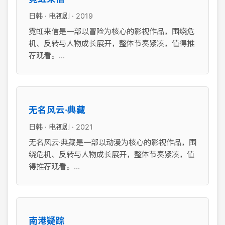
日韩 · 电视剧 · 2019
霓虹来信是一部以冒险为核心的影视作品，围绕危
机、反转与人物成长展开，整体节奏紧凑，值得推
荐观看。...
无名风云·典藏
日韩 · 电视剧 · 2021
无名风云·典藏是一部以动漫为核心的影视作品，围
绕危机、反转与人物成长展开，整体节奏紧凑，值
得推荐观看。...
南港疑踪