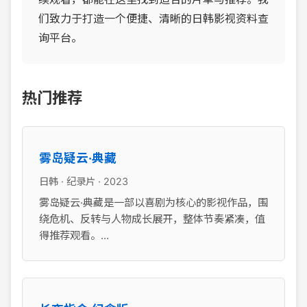
们致力于打造一个便捷、清晰的日韩影视资料查
询平台。
热门推荐
雾岛疑云·典藏
日韩 · 纪录片 · 2023
雾岛疑云·典藏是一部以喜剧为核心的影视作品，围
绕危机、反转与人物成长展开，整体节奏紧凑，值
得推荐观看。...